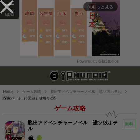
もっと見る
arrow_forward_ios
Powered by 
GliaStudios
Mute
Home
ゲーム攻略
脱出アドベンチャーノベル 誰ソ彼ホテル
探索パート（1回目）攻略その5
ゲーム攻略
脱出アドベンチャーノベル 誰ソ彼ホテ
無料
ル