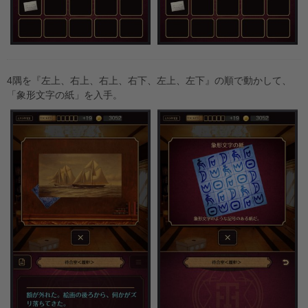
4隅を『左上、右上、右上、右下、左上、左下』の順で動かして、
「象形文字の紙」を入手。