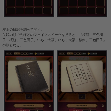
左上の日記を調べて開く。
矢印の順で先ほどのフェイクスイーツを見ると、『桜餅、三色団
子、桜餅、三色団子、いちご大福、いちご大福、桜餅、三色団子』
の順となる。