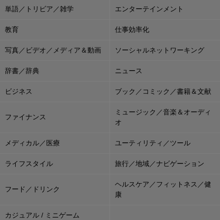
単語／トリビア／雑学
エンターテインメント
教育
仕事効率化
写真／ビデオ／メディア＆動画
ソーシャルネットワーキング
辞書／辞典
ニュース
ビジネス
ブック／コミック／書籍＆文献
ミュージック／音楽＆オーディ
ファイナンス
オ
メディカル／医療
ユーティリティ／ツール
ライフスタイル
旅行／地域／ナビゲーション
ヘルスケア／フィットネス／健
フード／ドリンク
康
カジュアル / ミニゲーム