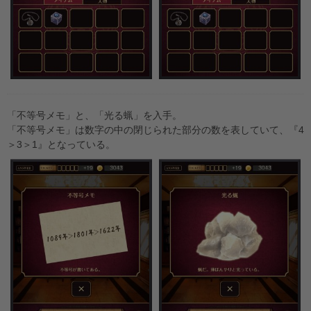
「不等号メモ」と、「光る蝋」を入手。
「不等号メモ」は数字の中の閉じられた部分の数を表していて、『4
＞3＞1』となっている。