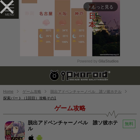
もっと見る
arrow_forward_ios
Powered by 
GliaStudios
Mute
Home
ゲーム攻略
脱出アドベンチャーノベル 誰ソ彼ホテル
探索パート（1回目）攻略その1
ゲーム攻略
脱出アドベンチャーノベル 誰ソ彼ホテ
無料
ル