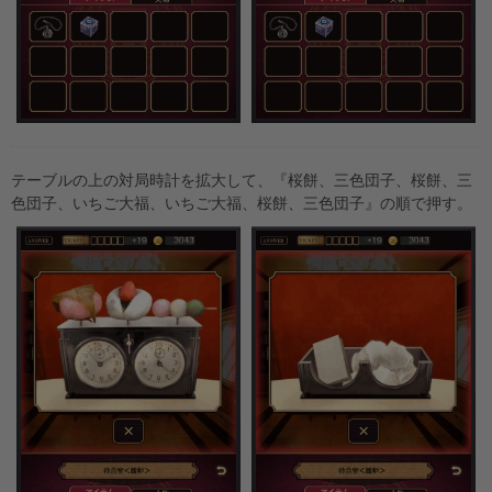
テーブルの上の対局時計を拡大して、『桜餅、三色団子、桜餅、三
色団子、いちご大福、いちご大福、桜餅、三色団子』の順で押す。