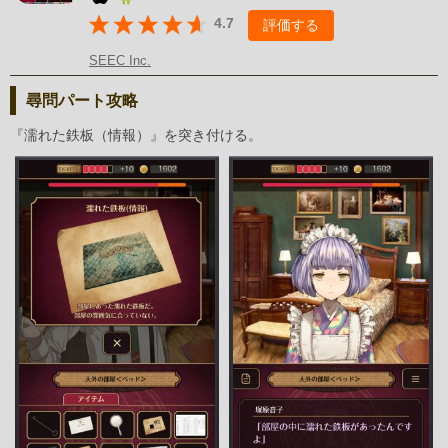
4.7
評価する
SEEC Inc.
尋問パート攻略
『濡れた鉄板（情報）』を突き付ける。