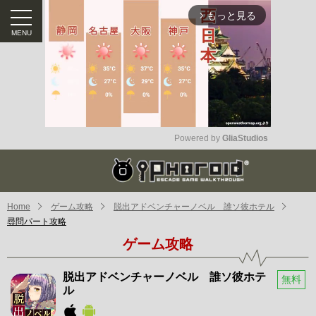
もっと見る
arrow_forward_ios
Powered by 
GliaStudios
Mute
Home
ゲーム攻略
脱出アドベンチャーノベル 誰ソ彼ホテル
尋問パート攻略
ゲーム攻略
脱出アドベンチャーノベル 誰ソ彼ホテ
無料
ル