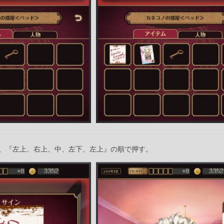
、『左上、右上、中、左下、左上』の順で押す。