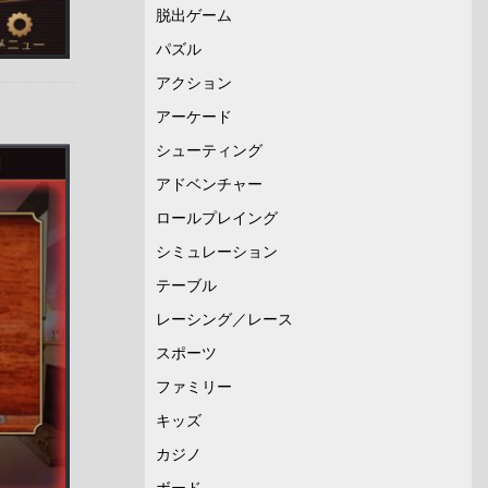
脱出ゲーム
パズル
アクション
アーケード
シューティング
アドベンチャー
ロールプレイング
シミュレーション
テーブル
レーシング／レース
スポーツ
ファミリー
キッズ
カジノ
ボード