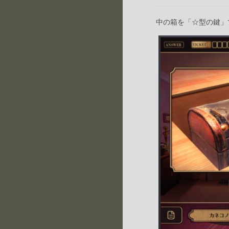
中の箱を「☆型の鍵」