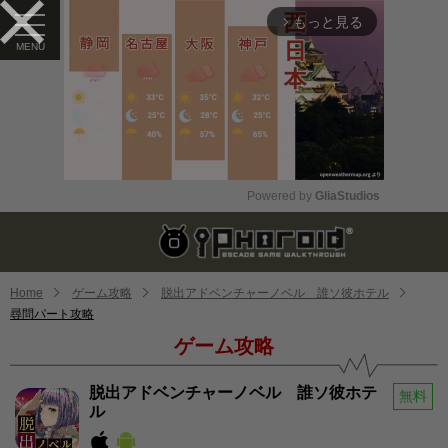
もっと見る
arrow_forward_ios
Powered by 
GliaStudios
Mute
Home
ゲーム攻略
脱出アドベンチャーノベル 誰ソ彼ホテル
尋問パート攻略
ゲーム攻略
脱出アドベンチャーノベル 誰ソ彼ホテ
無料
ル