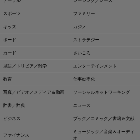
テーブル
レーシング／レース
スポーツ
ファミリー
キッズ
カジノ
ボード
ストラテジー
カード
さいころ
単語／トリビア／雑学
エンターテインメント
教育
仕事効率化
写真／ビデオ／メディア＆動画
ソーシャルネットワーキング
辞書／辞典
ニュース
ビジネス
ブック／コミック／書籍＆文献
ミュージック／音楽＆オーディ
ファイナンス
オ