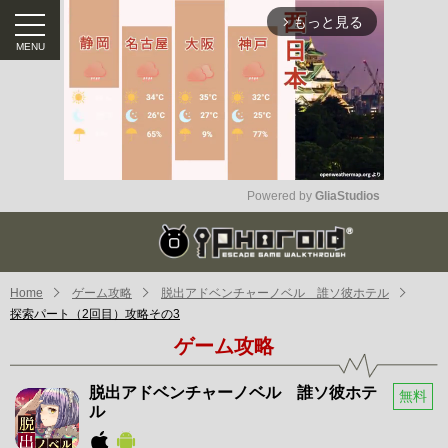
もっと見る
arrow_forward_ios
Powered by 
GliaStudios
Mute
Home
ゲーム攻略
脱出アドベンチャーノベル 誰ソ彼ホテル
探索パート（2回目）攻略その3
ゲーム攻略
脱出アドベンチャーノベル 誰ソ彼ホテ
無料
ル