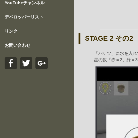
YouTubeチャンネル
デベロッパーリスト
リンク
STAGE 2 その2
お問い合わせ
「バケツ」に水を入れ
星の数『赤＝2、緑＝