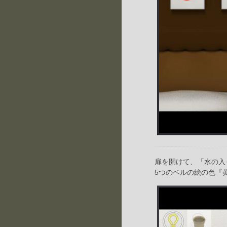
扉を開けて、「水の入
5つのベルの絵の色『