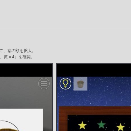
て、窓の額を拡大。
3、黄＝4』を確認。