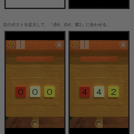
左のポストを拡大して、『赤4、白4、黄2』に合わせる。