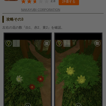
2.8
評価する
NAKAYUBI CORPORATION
攻略その3
左右の花の数『白1、赤2、黄2』を確認。