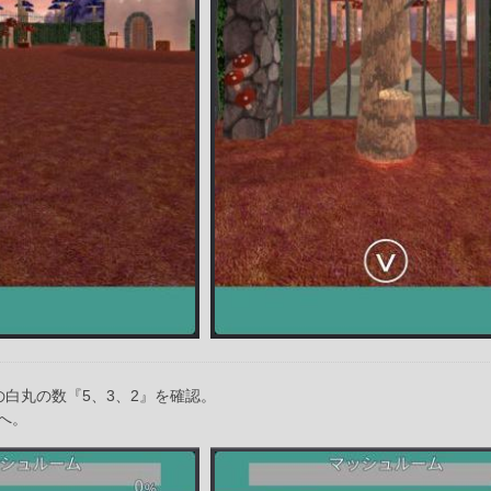
の白丸の数『5、3、2』を確認。
へ。