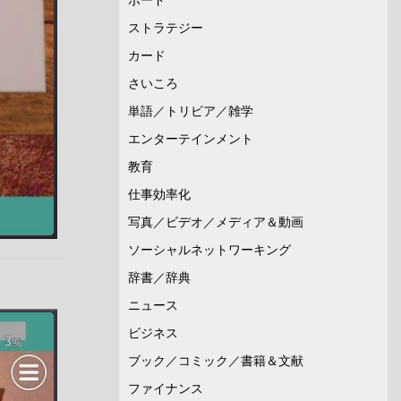
ストラテジー
カード
さいころ
単語／トリビア／雑学
エンターテインメント
教育
仕事効率化
写真／ビデオ／メディア＆動画
ソーシャルネットワーキング
辞書／辞典
ニュース
ビジネス
ブック／コミック／書籍＆文献
ファイナンス