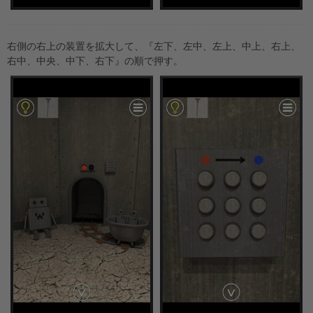
右側の右上の装置を拡大して、『左下、左中、左上、中上、右上、
右中、中央、中下、右下』の順で押す。