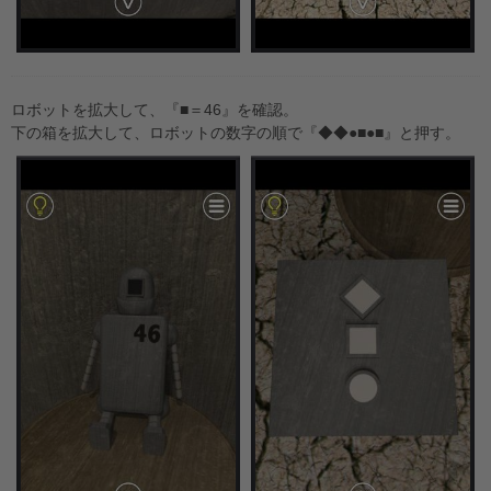
ロボットを拡大して、『■＝46』を確認。
下の箱を拡大して、ロボットの数字の順で『◆◆●■●■』と押す。