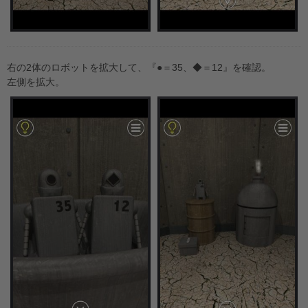
右の2体のロボットを拡大して、『●＝35、◆＝12』を確認。
左側を拡大。