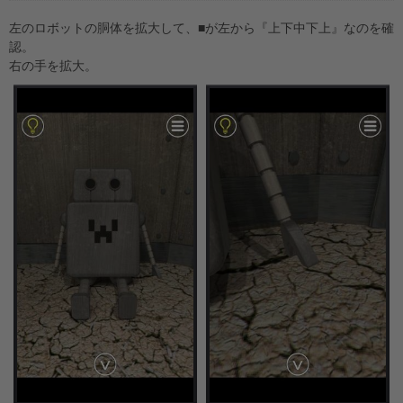
左のロボットの胴体を拡大して、■が左から『上下中下上』なのを確
認。
右の手を拡大。