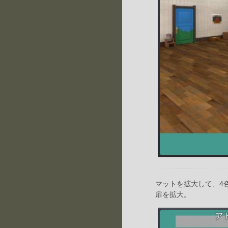
マットを拡大して、4
扉を拡大。