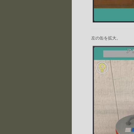
左の缶を拡大。