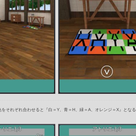
色をそれぞれ合わせると『白＝Y、青＝H、緑＝A、オレンジ＝X』とな