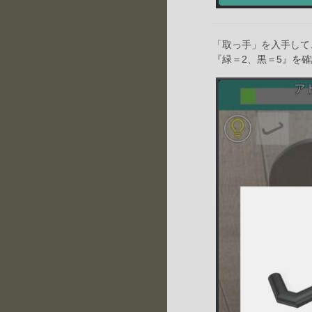
「取っ手」を入手して
『緑＝2、黒＝5』を