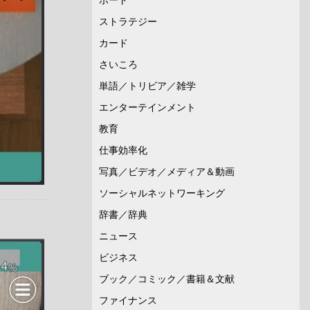
ストラテジー
カード
さいころ
単語／トリビア／雑学
エンターテインメント
教育
仕事効率化
写真／ビデオ／メディア＆動画
ソーシャルネットワーキング
辞書／辞典
ニュース
ビジネス
ブック／コミック／書籍＆文献
ファイナンス