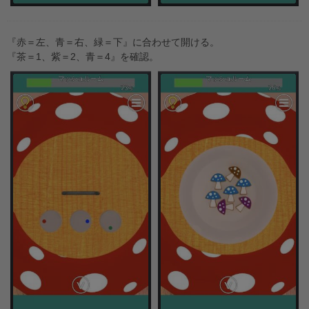
『赤＝左、青＝右、緑＝下』に合わせて開ける。
『茶＝1、紫＝2、青＝4』を確認。