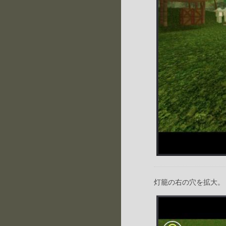
灯籠の右の穴を拡大。