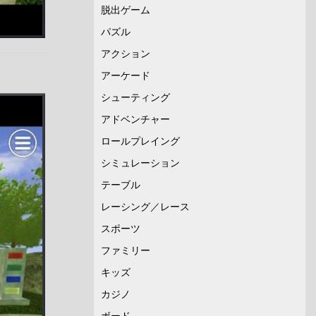
脱出ゲーム
パズル
アクション
アーケード
シューティング
アドベンチャー
ロールプレイング
シミュレーション
テーブル
レーシング／レース
スポーツ
ファミリー
キッズ
カジノ
ボード