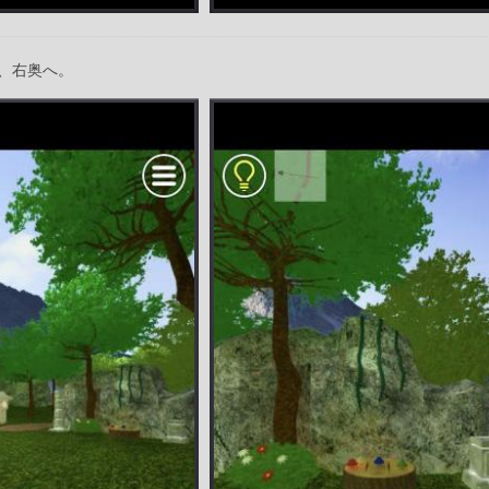
、右奥へ。