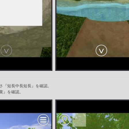
さ『短長中長短長』を確認。
黄』を確認。