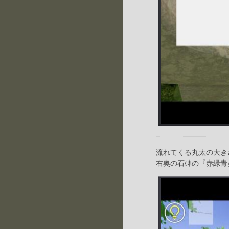
流れてくる丸太の大き
右奥の石碑の『赤緑青