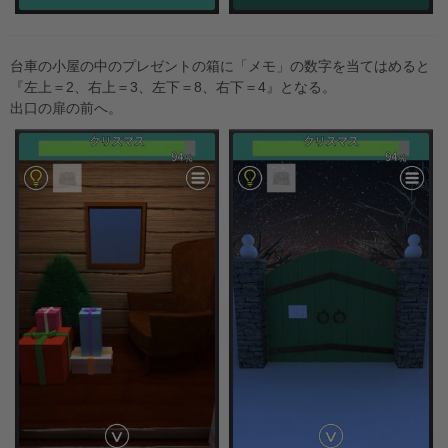
台車の小屋の中のプレゼントの箱に「メモ」の数字を当てはめると
『左上＝2、右上＝3、左下＝8、右下＝4』となる。
出口の扉の前へ。