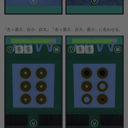
『左＝黒大、白小、白大』『右＝黒大、白大、黒小』に合わせる。