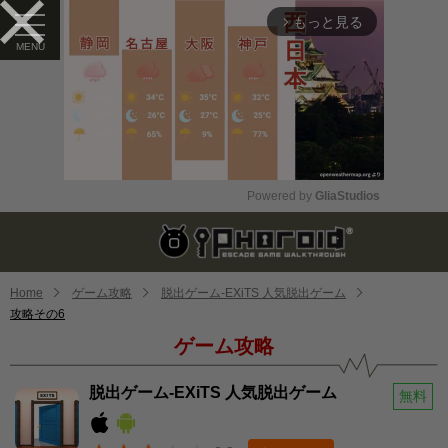
もっと見る
arrow_forward_ios
Powered by 
GliaStudios
Mute
Home
ゲーム攻略
脱出ゲーム-EXiTS 人気脱出ゲーム
攻略その6
ゲーム攻略
脱出ゲーム-EXiTS 人気脱出ゲーム
無料