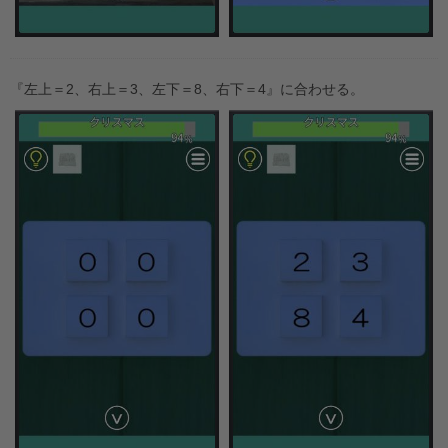
『左上＝2、右上＝3、左下＝8、右下＝4』に合わせる。