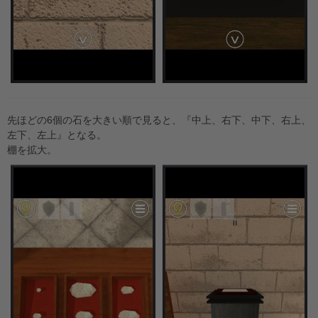
先ほどの6個の石を大きい順で見ると、『中上、右下、中下、右上、
左下、左上』となる。
棚を拡大。