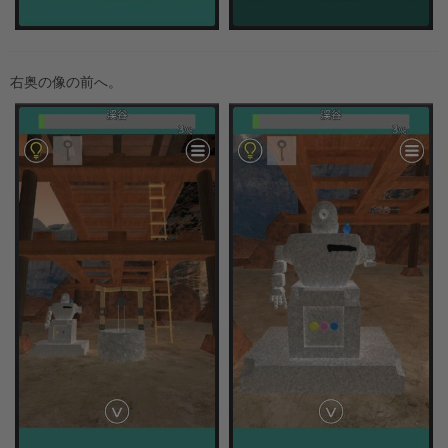
右奥の像の前へ。