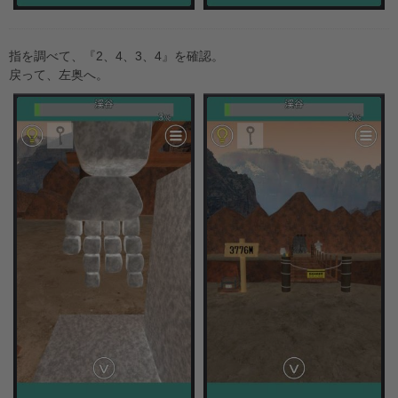
指を調べて、『2、4、3、4』を確認。
戻って、左奥へ。