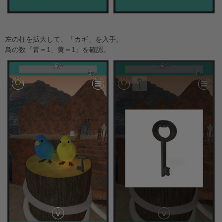
左の柱を拡大して、「カギ」を入手。
鳥の数『青＝1、黄＝1』を確認。