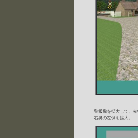
警報機を拡大して、赤
右奥の左側を拡大。