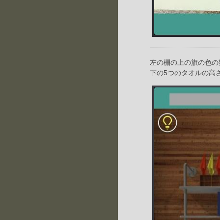
左の棚の上の旗の色の
下の5つのタオルの高