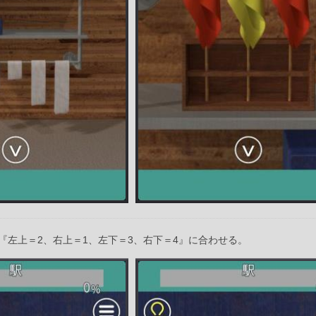
『左上＝2、右上＝1、左下＝3、右下＝4』に合わせる。