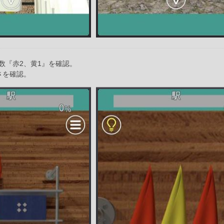
数『赤2、黄1』を確認。
さを確認。