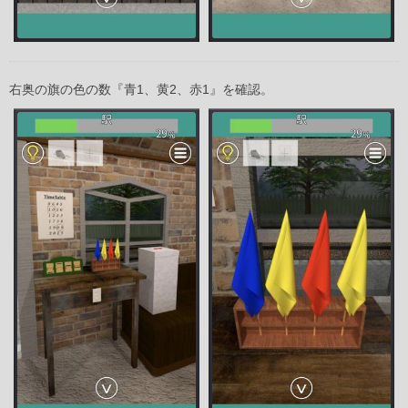
右奥の旗の色の数『青1、黄2、赤1』を確認。