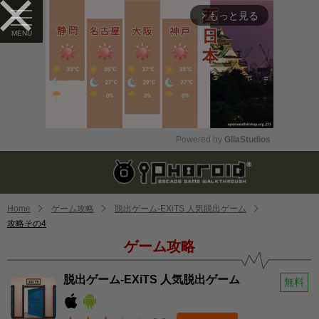
もっと見る
arrow_forward_ios
Powered by 
GliaStudios
Mute
Home
ゲーム攻略
脱出ゲーム-EXiTS 人気脱出ゲーム
攻略その4
ゲーム攻略
脱出ゲーム-EXiTS 人気脱出ゲーム
無料