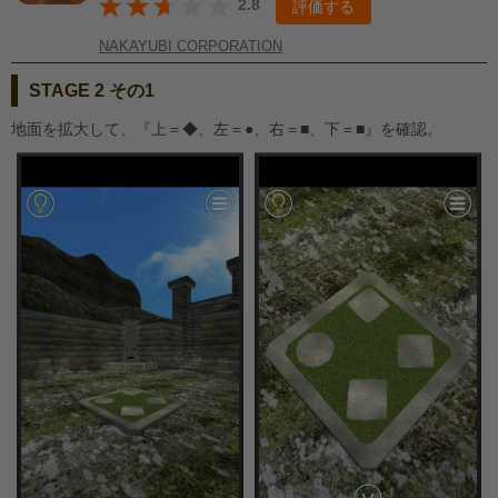
2.8
評価する
NAKAYUBI CORPORATION
STAGE 2 その1
地面を拡大して、『上＝◆、左＝●、右＝■、下＝■』を確認。