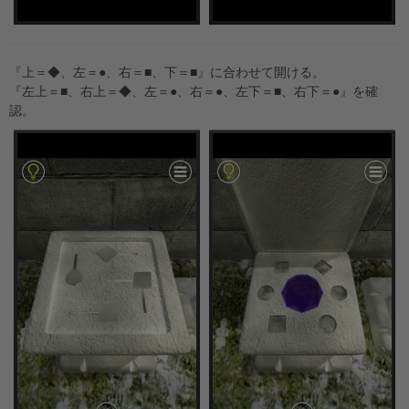
『上＝◆、左＝●、右＝■、下＝■』に合わせて開ける。
『左上＝■、右上＝◆、左＝●、右＝●、左下＝■、右下＝●』を確
認。