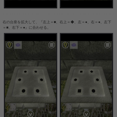
右の台座を拡大して、『左上＝■、右上＝◆、左＝●、右＝●、左下
＝■、右下＝●』に合わせる。