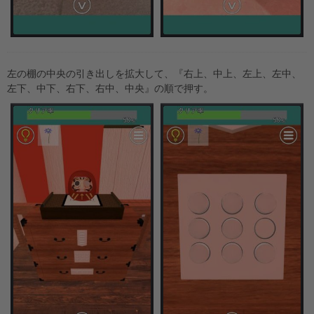
左の棚の中央の引き出しを拡大して、『右上、中上、左上、左中、
左下、中下、右下、右中、中央』の順で押す。