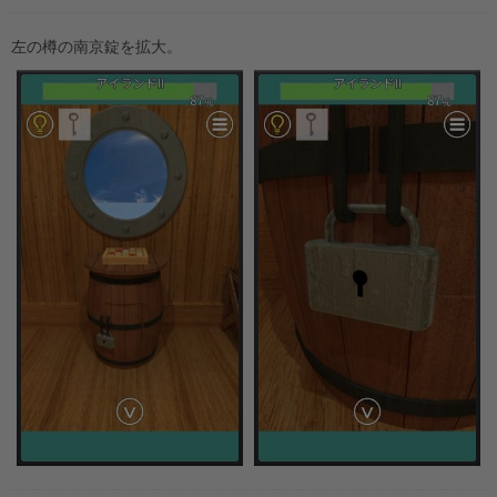
左の樽の南京錠を拡大。