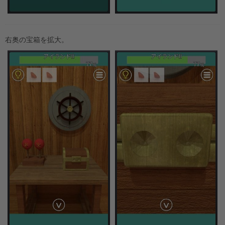
右奥の宝箱を拡大。