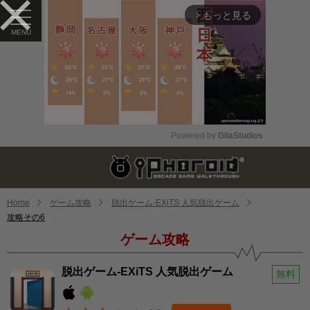
もっと見る
arrow_forward_ios
Powered by 
GliaStudios
Mute
Home
ゲーム攻略
脱出ゲーム-EXiTS 人気脱出ゲーム
攻略その6
ゲーム攻略
脱出ゲーム-EXiTS 人気脱出ゲーム
無料