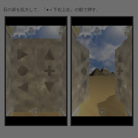
石の扉を拡大して、『●＋下右上左』の順で押す。