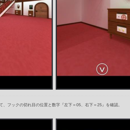
て、フックの切れ目の位置と数字『左下＝05、右下＝25』を確認。