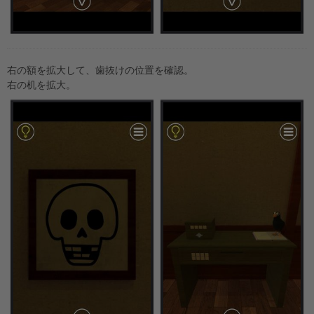
右の額を拡大して、歯抜けの位置を確認。
右の机を拡大。