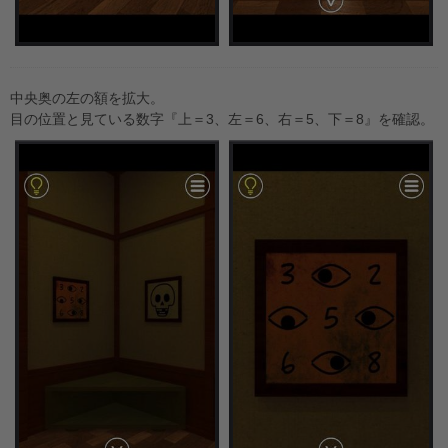
中央奥の左の額を拡大。
目の位置と見ている数字『上＝3、左＝6、右＝5、下＝8』を確認。