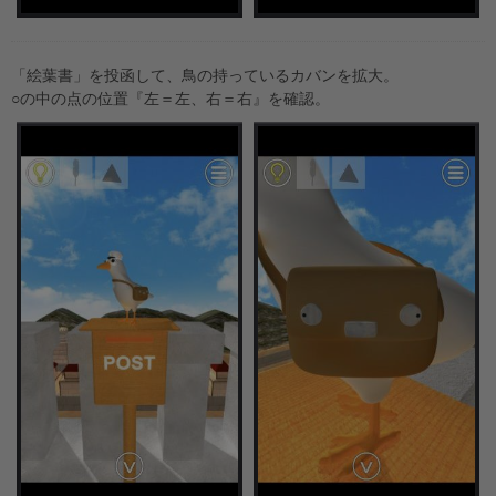
「絵葉書」を投函して、鳥の持っているカバンを拡大。
○の中の点の位置『左＝左、右＝右』を確認。