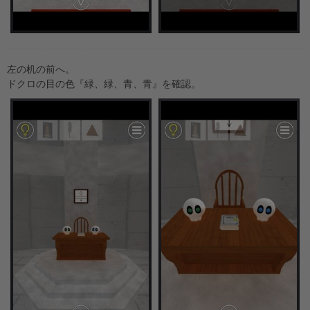
左の机の前へ。
ドクロの目の色『緑、緑、青、青』を確認。