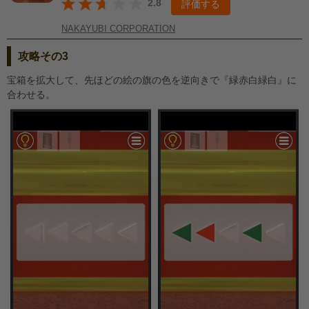
2.8
評価する
NAKAYUBI CORPORATION
攻略その3
宝箱を拡大して、先ほどの絵の旗の色を逆向きで『緑赤白緑白』に
合わせる。