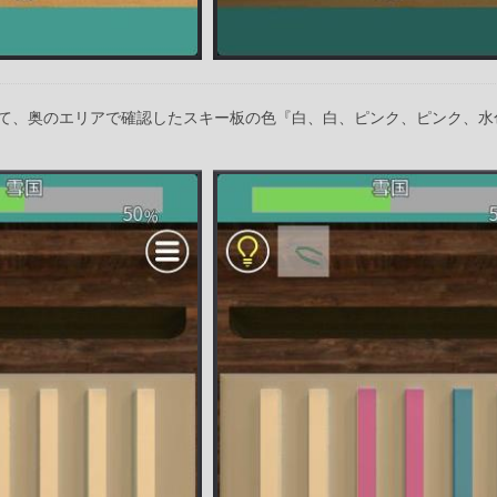
て、奥のエリアで確認したスキー板の色『白、白、ピンク、ピンク、水