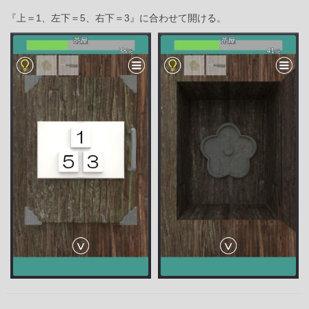
『上＝1、左下＝5、右下＝3』に合わせて開ける。