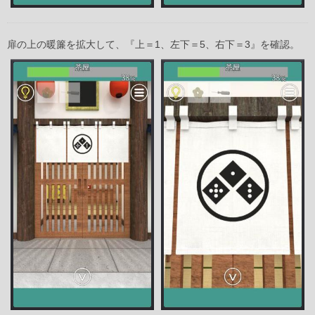
扉の上の暖簾を拡大して、『上＝1、左下＝5、右下＝3』を確認。