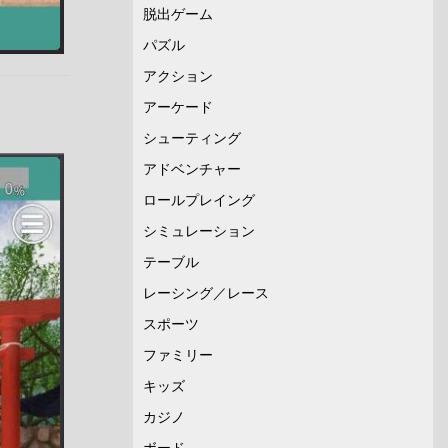
脱出ゲーム
パズル
アクション
アーケード
シューティング
アドベンチャー
ロールプレイング
シミュレーション
テーブル
レーシング／レース
スポーツ
ファミリー
キッズ
カジノ
ボード