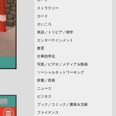
ストラテジー
カード
さいころ
単語／トリビア／雑学
エンターテインメント
教育
仕事効率化
写真／ビデオ／メディア＆動画
ソーシャルネットワーキング
辞書／辞典
ニュース
ビジネス
ブック／コミック／書籍＆文献
ファイナンス