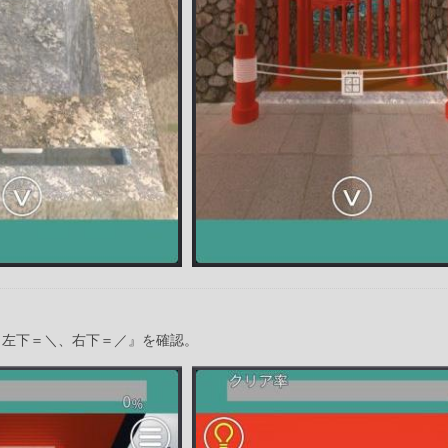
、左下＝＼、右下＝／』を確認。