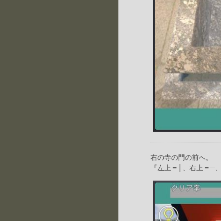
右の寺の門の前へ。
『左上＝│、右上＝─