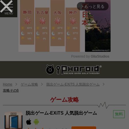
もっと見る
arrow_forward_ios
Powered by 
GliaStudios
Mute
Home
ゲーム攻略
脱出ゲーム-EXiTS 人気脱出ゲーム
攻略その6
ゲーム攻略
脱出ゲーム-EXiTS 人気脱出ゲーム
無料