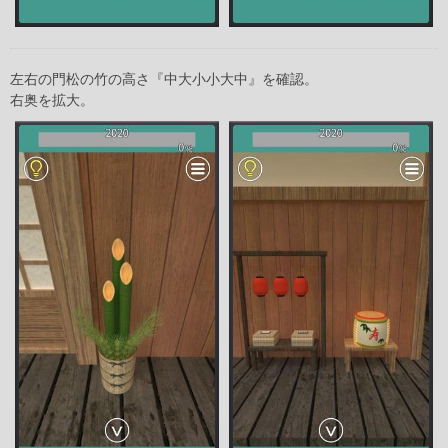
左右の門松の竹の高さ『中大小小大中』を確認。
右奥を拡大。