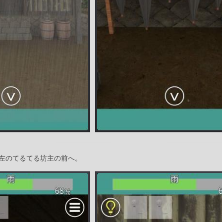
左のてるてる坊主の前へ。