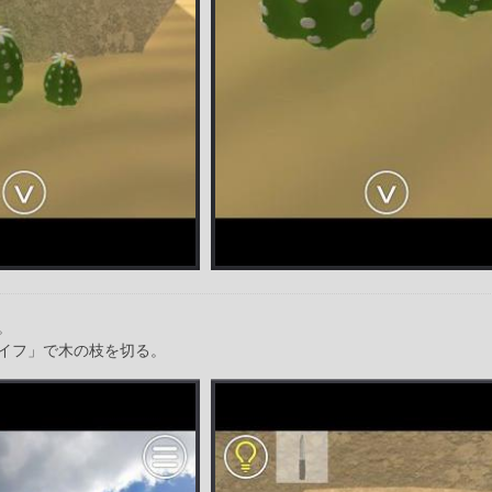
。
イフ」で木の枝を切る。