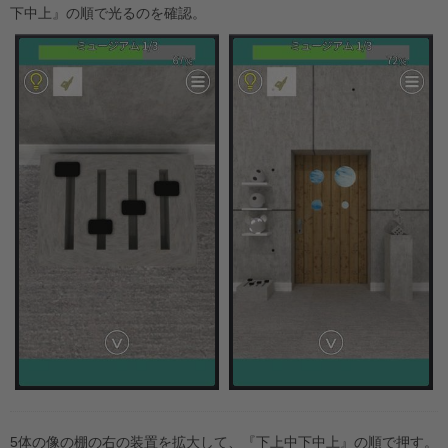
下中上』の順で光るのを確認。
5体の像の棚の右の装置を拡大して、『下上中下中上』の順で押す。