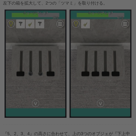
左下の箱を拡大して、2つの「ツマミ」を取り付ける。
『5、2、3、4』の高さに合わせて、上の3つのオブジェが『下上中