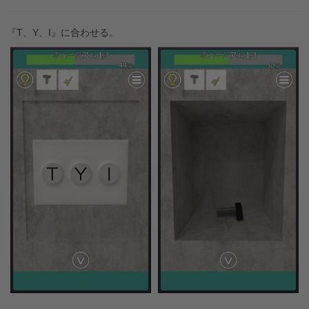
『T、Y、I』に合わせる。