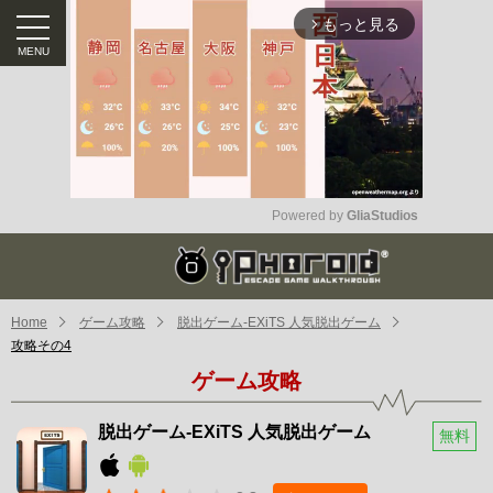
もっと見る
arrow_forward_ios
Powered by 
GliaStudios
Mute
Home
ゲーム攻略
脱出ゲーム-EXiTS 人気脱出ゲーム
攻略その4
ゲーム攻略
脱出ゲーム-EXiTS 人気脱出ゲーム
無料