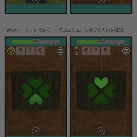
「緑のハート」をはめて、『下上左右左』の順で光るのを確認。