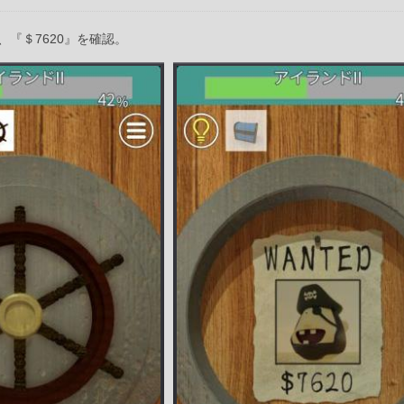
『＄7620』を確認。