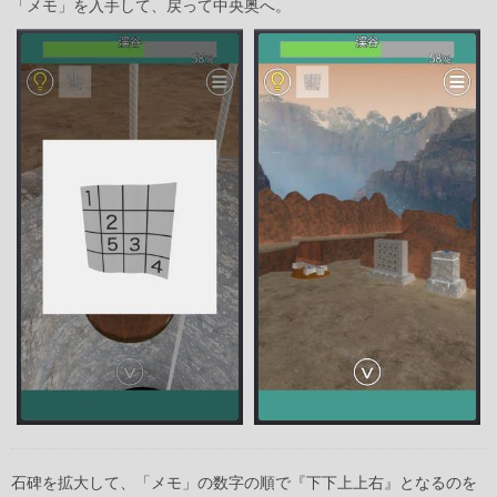
「メモ」を入手して、戻って中央奥へ。
石碑を拡大して、「メモ」の数字の順で『下下上上右』となるのを