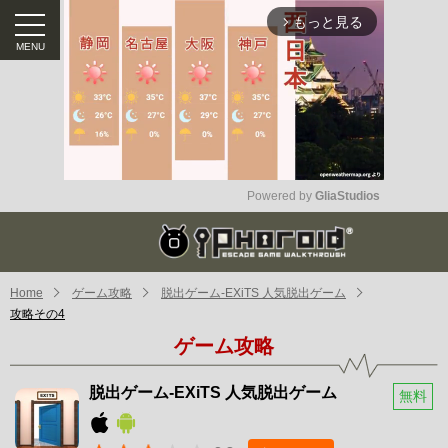
もっと見る
arrow_forward_ios
Powered by 
GliaStudios
Mute
Home
ゲーム攻略
脱出ゲーム-EXiTS 人気脱出ゲーム
攻略その4
ゲーム攻略
脱出ゲーム-EXiTS 人気脱出ゲーム
無料