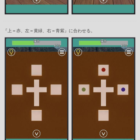
『上＝赤、左＝黄緑、右＝青紫』に合わせる。