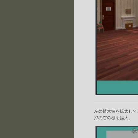
左の植木鉢を拡大して
扉の右の棚を拡大。