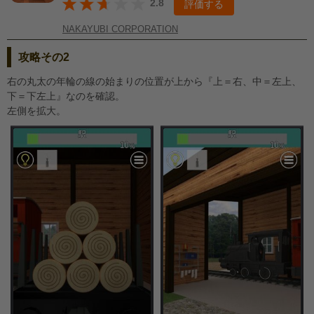
2.8
評価する
NAKAYUBI CORPORATION
攻略その2
右の丸太の年輪の線の始まりの位置が上から『上＝右、中＝左上、
下＝下左上』なのを確認。
左側を拡大。