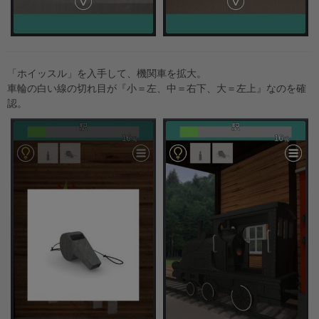
「ホイッスル」を入手して、機関車を拡大。
車輪の白い線の切れ目が『小＝左、中＝右下、大＝左上』なのを確
認。