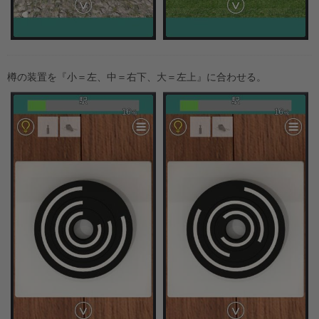
樽の装置を『小＝左、中＝右下、大＝左上』に合わせる。