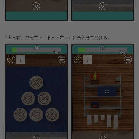
『上＝右、中＝左上、下＝下左上』に合わせて開ける。